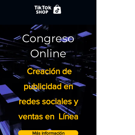
Congreso
Online
Creación de
publicidad en
redes sociales y
ventas en Línea
Más información